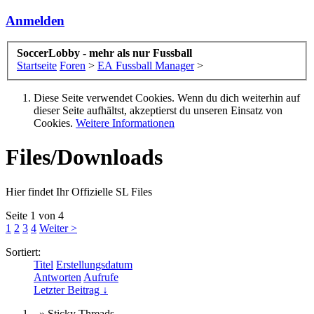
Anmelden
SoccerLobby - mehr als nur Fussball
Startseite
Foren
>
EA Fussball Manager
>
Diese Seite verwendet Cookies. Wenn du dich weiterhin auf
dieser Seite aufhältst, akzeptierst du unseren Einsatz von
Cookies.
Weitere Informationen
Files/Downloads
Hier findet Ihr Offizielle SL Files
Seite 1 von 4
1
2
3
4
Weiter >
Sortiert:
Titel
Erstellungsdatum
Antworten
Aufrufe
Letzter Beitrag ↓
» Sticky Threads